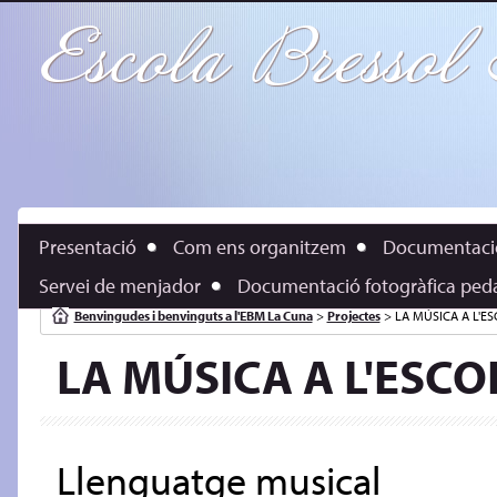
Escola Bresso
Presentació
Com ens organitzem
Documentaci
Servei de menjador
Documentació fotogràfica peda
Benvingudes i benvinguts a l'EBM La Cuna
>
Projectes
>
LA MÚSICA A L'E
LA MÚSICA A L'ESCO
Llenguatge musical