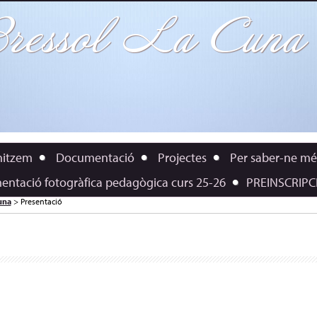
Bressol La Cuna
nitzem
Documentació
Projectes
Per saber-ne mé
ntació fotogràfica pedagògica curs 25-26
PREINSCRIPC
una
>
Presentació