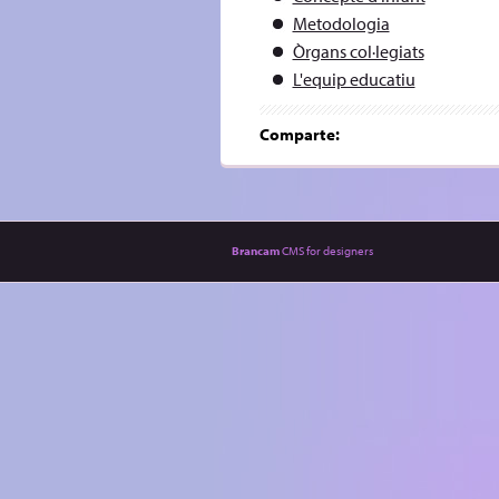
Metodologia
Òrgans col·legiats
L'equip educatiu
Comparte:
Brancam
CMS for designers