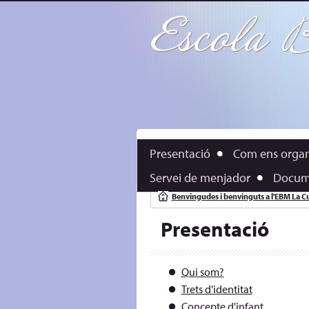
Escola 
Presentació
Com ens orga
Servei de menjador
Docume
Benvingudes i benvinguts a l'EBM La C
Presentació
Qui som?
Trets d'identitat
Concepte d'infant