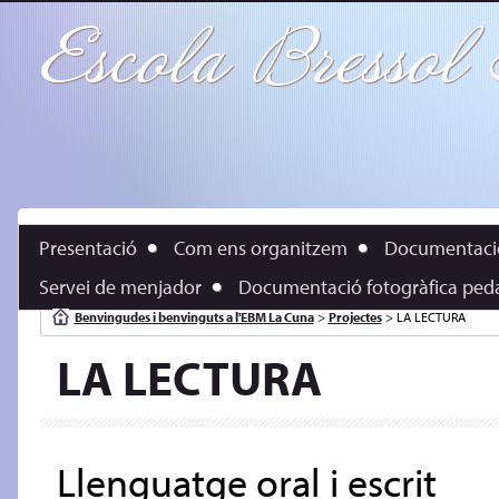
Escola Bresso
Presentació
Com ens organitzem
Documentaci
Servei de menjador
Documentació fotogràfica peda
Benvingudes i benvinguts a l'EBM La Cuna
>
Projectes
>
LA LECTURA
LA LECTURA
Llenguatge oral i escrit